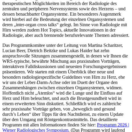
therapeutischen Möglichkeiten im Bereich der Radiologie des
zentralen und peripheren Nervensystems sowie des Herzens – und
dessen benachbarter Organsysteme. Ein besonderes Augenmerk
wird hierbei auf die Bedeutung der einzelnen Organsystemen und
deren „inter-organ cross talks“ gelegt. Im Sinne von Radiologie mit
Hirn werden zudem Hot Topics, aktuelle Innovationen in der
Radiologie, aber auch brennende berufsrelevante Themen adressiert.
Das Programmkomitee unter der Leitung von Martina Scharitzer,
Lucian Beer, Dietrich Beitzke und Lukas Haider hat zehn
anspruchsvolle Sitzungen zusammengestellt, in denen wir Ihnen die
WRS-typische, bewährte Mischung aus praxisnahen Vorträgen,
interaktiven Falldiskussionen und neuesten Forschungsergebnissen
präsentieren. Wir starten mit einem Überblick über neue und
besonders radiologiespezifische Guidelines von Hirn zu Herz, ehe
wir uns der Leber-Darm-Achse oder im Duett der Organe den
Zusammenhängen zwischen einzelnen Organsystemen, widmen.
Hoffentlich nicht „Atemlos“ wird die Lunge und ihr Einfluss auf
Herz und Hirn beleuchtet, und auch die Brustgesundheit wird in
einem erweiterten Sinn diskutiert. Schließlich wird es zahlreiche
sehr praxisnahe Vorträge geben, von „beweglich und gesund
durch’s Leben“ über Tipps für den Nachtdienst, zu einem Update
über den Umgang mit Röntgenkontrastmitteln. Das detaillierte
Programm mit allen Informationen finden Sie hier:
Programm 2026 |
Wiener Radiologisches Symposium
. (Das Programm wird laufend